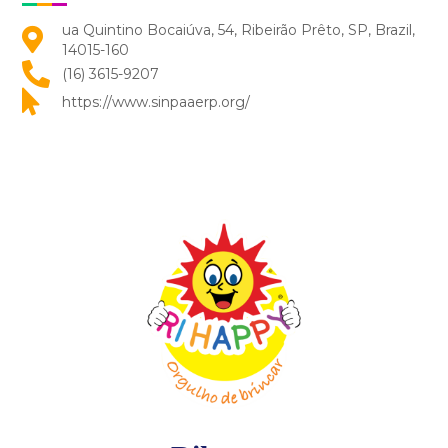
ua Quintino Bocaiúva, 54, Ribeirão Prêto, SP, Brazil,
14015-160
(16) 3615-9207
https://www.sinpaaerp.org/